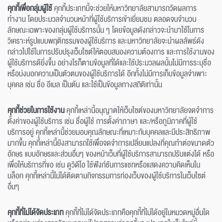
คุกกี้เพื่อกลุ่มผู้ใช้
คุกกี้ประเภทนี้จะช่วยให้มหาวิทยาลัยสามารถวัดผลการ
ทำงาน โดยประมวลจำนวนหน้าที่ผู้ใช้บริการเข้าเยี่ยมชม ตลอดจนจำนวน
ลักษณะเฉพาะของกลุ่มผู้ใช้บริการนั้น ๆ โดยข้อมูลดังกล่าวจะนำมาใช้ในการ
วิเคราะห์รูปแบบพฤติกรรมของผู้ใช้บริการ และมหาวิทยาลัยจะนำผลลัพธ์ดัง
กล่าวไปใช้ในการปรับปรุงเว็บไซต์ให้ตอบสนองความต้องการ และการใช้งานของ
ผู้ใช้บริการดียิ่งขึ้น อย่างไรก็ตามข้อมูลที่ได้และใช้ประมวลผลนั้นไม่มีการระบุชื่อ
หรือบ่งบอกความเป็นตัวตนของผู้ใช้บริการได้ อีกทั้งไม่มีการเก็บข้อมูลจำเพาะ
บุคคล เช่น ชื่อ อีเมล เป็นต้น และใช้เป็นข้อมูลทางสถิติเท่านั้น
คุกกี้ช่วยในการใช้งาน
คุกกี้เหล่านี้อนุญาตให้เว็บไซต์ของมหาวิทยาลัยจดจำการ
ตั้งค่าของผู้ใช้บริการ เช่น ชื่อผู้ใช้ การตั้งค่าภาษา และ/หรือภูมิภาคที่ผู้ใช้
บริการอยู่ คุกกี้เหล่านี้ช่วยมอบคุณลักษณะที่เหมาะกับบุคคลและมีประสิทธิภาพ
มากขึ้น คุกกี้เหล่านี้ยังสามารถใช้เพื่อจดจำการเปลี่ยนแปลงที่คุณทำต่อขนาดตัว
อักษร แบบอักษรและส่วนอื่นๆ ของหน้าเว็บที่ผู้ใช้บริการสามารถปรับแต่งได้ หรือ
เพื่อให้บริการที่ขอ เช่น ดูวิดีโอ ใช้ฟังก์ชันการแชทหรือแสดงความคิดเห็นใน
บล็อก คุกกี้เหล่านี้ไม่ได้ติดตามกิจกรรมการท่องเว็บของผู้ใช้บริการในเว็บไซต์
อื่นๆ
คุกกี้ที่ไม่ได้จัดประเภท
คุกกี้ที่ไม่ได้จัดประเภทคือคุกกี้ที่ไม่ได้อยู่ในหมวดหมู่อื่นใด