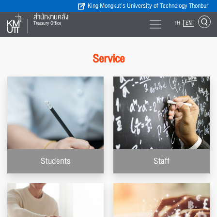
King Mongkut’s University of Technology Thonburi
สำนักงานคลัง
TH
EN
Treasury Office
Service
Students
Staff