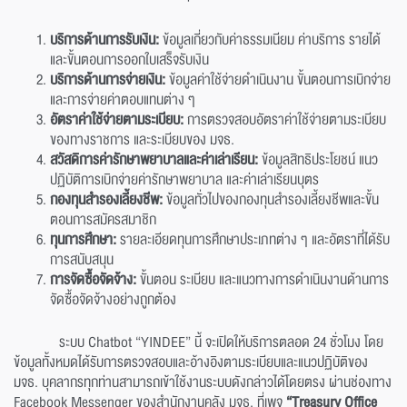
บริการด้านการรับเงิน:
ข้อมูลเกี่ยวกับค่าธรรมเนียม ค่าบริการ รายได้
และขั้นตอนการออกใบเสร็จรับเงิน
บริการด้านการจ่ายเงิน:
ข้อมูลค่าใช้จ่ายดำเนินงาน ขั้นตอนการเบิกจ่าย
และการจ่ายค่าตอบแทนต่าง ๆ
อัตราค่าใช้จ่ายตามระเบียบ:
การตรวจสอบอัตราค่าใช้จ่ายตามระเบียบ
ของทางราชการ และระเบียบของ มจธ.
สวัสดิการค่ารักษาพยาบาลและค่าเล่าเรียน:
ข้อมูลสิทธิประโยชน์ แนว
ปฏิบัติการเบิกจ่ายค่ารักษาพยาบาล และค่าเล่าเรียนบุตร
กองทุนสำรองเลี้ยงชีพ:
ข้อมูลทั่วไปของกองทุนสำรองเลี้ยงชีพและขั้น
ตอนการสมัครสมาชิก
ทุนการศึกษา:
รายละเอียดทุนการศึกษาประเภทต่าง ๆ และอัตราที่ได้รับ
การสนับสนุน
การจัดซื้อจัดจ้าง:
ขั้นตอน ระเบียบ และแนวทางการดำเนินงานด้านการ
จัดซื้อจัดจ้างอย่างถูกต้อง
ระบบ Chatbot “YINDEE” นี้ จะเปิดให้บริการตลอด 24 ชั่วโมง โดย
ข้อมูลทั้งหมดได้รับการตรวจสอบและอ้างอิงตามระเบียบและแนวปฏิบัติของ
มจธ. บุคลากรทุกท่านสามารถเข้าใช้งานระบบดังกล่าวได้โดยตรง ผ่านช่องทาง
Facebook Messenger ของสำนักงานคลัง มจธ. ที่เพจ
“Treasury Office